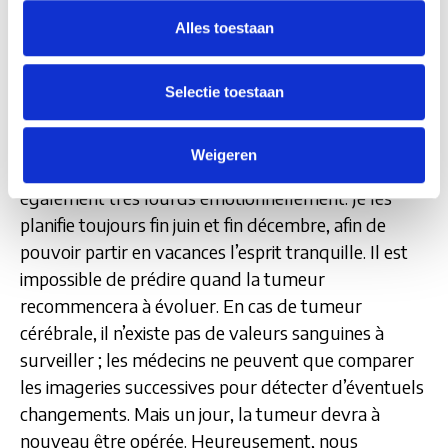
Alles toestaan
"Je n’ai conservé aucune séquelle de l’intervention,
mais chaque jour, je me lève et je me couche en
sachant qu’il reste toujours un fragment de tumeur
Selectie toestaan
dans ma tête. Les médicaments antiépileptiques
que je prends matin et soir me le rappellent
Weigeren
quotidiennement. Les contrôles semestriels sont
également très lourds émotionnellement. Je les
planifie toujours fin juin et fin décembre, afin de
pouvoir partir en vacances l’esprit tranquille. Il est
impossible de prédire quand la tumeur
recommencera à évoluer. En cas de tumeur
cérébrale, il n’existe pas de valeurs sanguines à
surveiller ; les médecins ne peuvent que comparer
les imageries successives pour détecter d’éventuels
changements. Mais un jour, la tumeur devra à
nouveau être opérée. Heureusement, nous