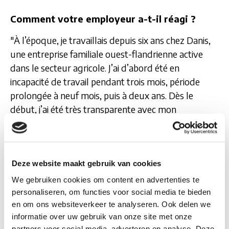
Comment votre employeur a-t-il réagi ?
"À l’époque, je travaillais depuis six ans chez Danis,
une entreprise familiale ouest-flandrienne active
dans le secteur agricole. J’ai d’abord été en
incapacité de travail pendant trois mois, période
prolongée à neuf mois, puis à deux ans. Dès le
début, j’ai été très transparente avec mon
employeur et nous sommes restés en contact
chaque mois durant ces deux années. Cela a créé un
climat de confiance et de compréhension. Le 4
septembre 2020, exactement deux ans après la
Deze website maakt gebruik van cookies
crise, j’ai repris le travail selon un parcours
We gebruiken cookies om content en advertenties te
progressif : d’abord à 30 %, puis à 50 %, avant de
personaliseren, om functies voor social media te bieden
revenir à 100 %, rythme que je maintiens encore
en om ons websiteverkeer te analyseren. Ook delen we
informatie over uw gebruik van onze site met onze
aujourd’hui. Ce trajet de reprise progressive a été
partners voor social media, adverteren en analyse. Deze