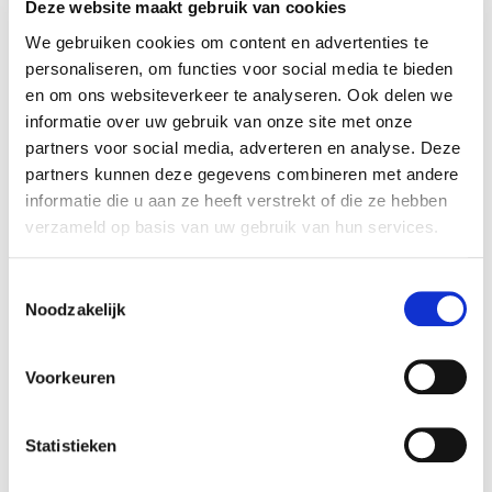
Deze website maakt gebruik van cookies
heeft de hersentumor en het hersenletsel
jouw dagelijks leven veranderd?
We gebruiken cookies om content en advertenties te
personaliseren, om functies voor social media te bieden
“Tot vandaag ben ik tumorvrij, maar in mijn
en om ons websiteverkeer te analyseren. Ook delen we
hersenen zit een gat ter grootte van een
informatie over uw gebruik van onze site met onze
sinaasappel, gevuld met vocht. Daardoor heb ik
partners voor social media, adverteren en analyse. Deze
onder andere een rechter neglect. Mijn hersenen
partners kunnen deze gegevens combineren met andere
informatie die u aan ze heeft verstrekt of die ze hebben
geven niet altijd de signalen door van wat de
verzameld op basis van uw gebruik van hun services.
rechterkant van mijn lichaam doet. Mijn huis is een
systeem geworden: alles heeft een vaste plaats.
Toestemmingsselectie
Verandert er iets, dan raak ik de weg kwijt.
Noodzakelijk
Gelukkig gaat mijn partner Ann daar in mee en laat
ze me mijn ding doen. We hebben jaren echt alleen
Voorkeuren
maar puree gegeten, omdat dat hetgene was dat ik
kon maken. Niet alles kan, niet alles hoeft. Ik leef al
twintig jaar in een groeitraject, waarin ik de lat
Statistieken
telkens voorzichtig verleg. Van niet meer kunnen