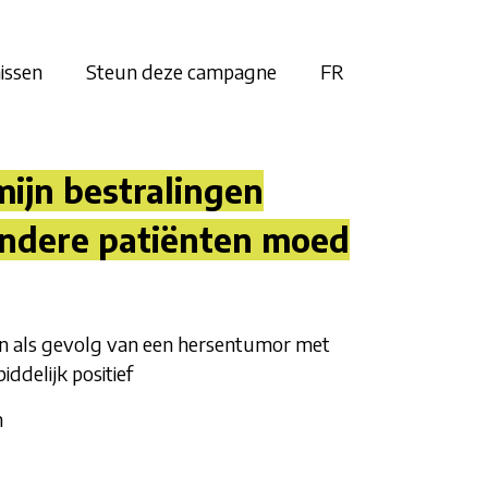
issen
Steun deze campagne
FR
mijn bestralingen
andere patiënten moed
n als gevolg van een hersentumor met
iddelijk positief
n