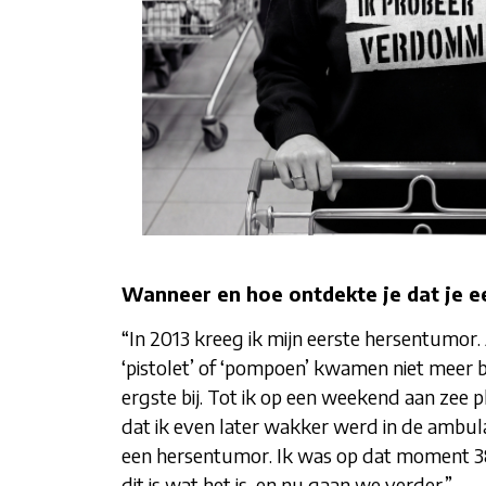
Wanneer en hoe ontdekte je dat je 
“In 2013 kreeg ik mijn eerste hersentumor.
‘pistolet’ of ‘pompoen’ kwamen niet meer bij
ergste bij. Tot ik op een weekend aan zee pl
dat ik even later wakker werd in de ambula
een hersentumor. Ik was op dat moment 38 ja
dit is wat het is, en nu gaan we verder.”