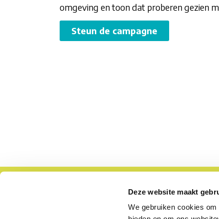
omgeving en toon dat proberen gezien 
Steun de campagne
Deze campagne is een initiatief van
Deze website maakt gebru
VZW Werkgroep Hersentumoren
We gebruiken cookies om c
Gasstraat 5 2950 Kapellen
bieden en om ons websitev